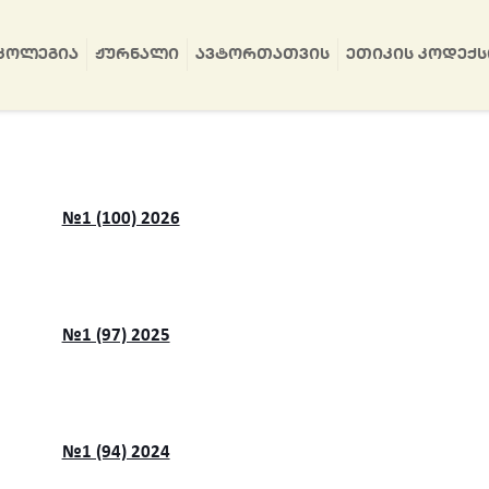
ᲙᲝᲚᲔᲒᲘᲐ
ᲟᲣᲠᲜᲐᲚᲘ
ᲐᲕᲢᲝᲠᲗᲐᲗᲕᲘᲡ
ᲔᲗᲘᲙᲘᲡ ᲙᲝᲓᲔᲥᲡ
№1 (100) 2026
№1 (97) 2025
№1 (94) 2024