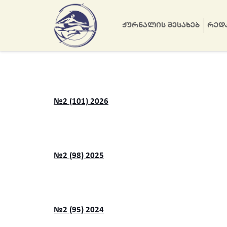
ᲟᲣᲠᲜᲐᲚᲘᲡ ᲨᲔᲡᲐᲮᲔᲑ
ᲠᲔᲓ
№2 (101) 2026
№2 (98) 2025
№2 (95) 2024