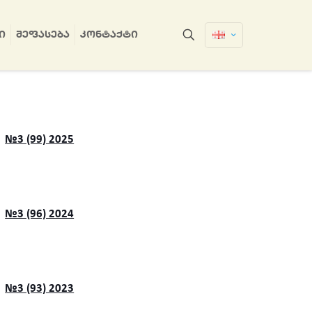
Ი
ᲨᲔᲤᲐᲡᲔᲑᲐ
ᲙᲝᲜᲢᲐᲥᲢᲘ
№3 (99) 2025
№3 (96) 2024
№3 (93) 2023