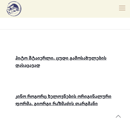
ჰიტო შტაიერლი. ცუდი გამოსახულების
დასაცავად
კინო როგორც ხელოვნების ორიგინალური
ფორმა. გიორგი რაზმაძის თარგმანი