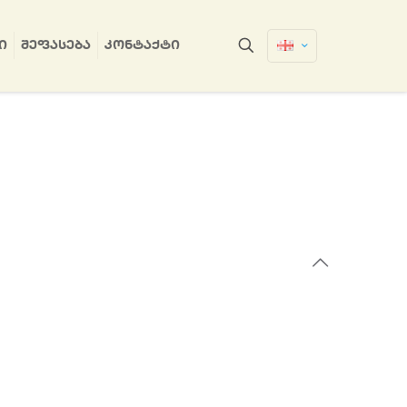
Ი
ᲨᲔᲤᲐᲡᲔᲑᲐ
ᲙᲝᲜᲢᲐᲥᲢᲘ