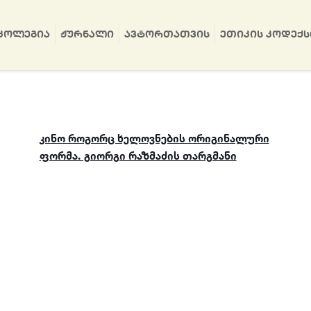
ᲙᲝᲚᲔᲒᲘᲐ
ᲟᲣᲠᲜᲐᲚᲘ
ᲐᲕᲢᲝᲠᲗᲐᲗᲕᲘᲡ
ᲔᲗᲘᲙᲘᲡ ᲙᲝᲓᲔᲥᲡ
კინო როგორც ხელოვნების ორიგინალური
ფორმა. გიორგი რაზმაძის თარგმანი