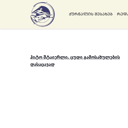
ᲟᲣᲠᲜᲐᲚᲘᲡ ᲨᲔᲡᲐᲮᲔᲑ
ᲠᲔᲓ
ჰიტო შტაიერლი. ცუდი გამოსახულების
დასაცავად