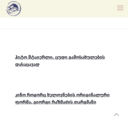
ჰიტო შტაიერლი. ცუდი გამოსახულების
დასაცავად
კინო როგორც ხელოვნების ორიგინალური
ფორმა. გიორგი რაზმაძის თარგმანი