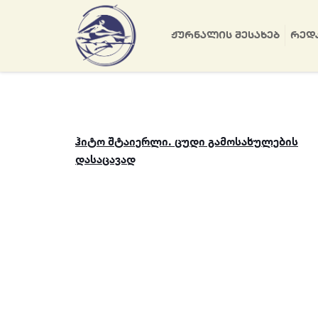
ᲟᲣᲠᲜᲐᲚᲘᲡ ᲨᲔᲡᲐᲮᲔᲑ
ᲠᲔᲓ
ჰიტო შტაიერლი. ცუდი გამოსახულების
დასაცავად