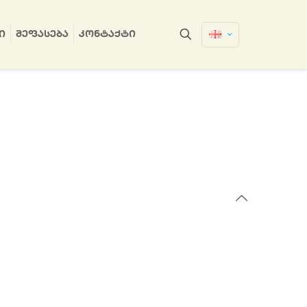
Ი
ᲨᲔᲤᲐᲡᲔᲑᲐ
ᲙᲝᲜᲢᲐᲥᲢᲘ