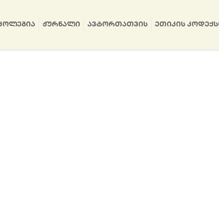
ᲙᲝᲚᲔᲒᲘᲐ
ᲟᲣᲠᲜᲐᲚᲘ
ᲐᲕᲢᲝᲠᲗᲐᲗᲕᲘᲡ
ᲔᲗᲘᲙᲘᲡ ᲙᲝᲓᲔᲥᲡ