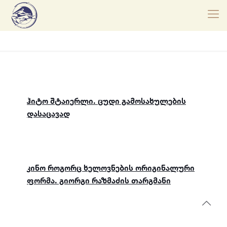
ჰიტო შტაიერლი. ცუდი გამოსახულების
დასაცავად
კინო როგორც ხელოვნების ორიგინალური
ფორმა. გიორგი რაზმაძის თარგმანი