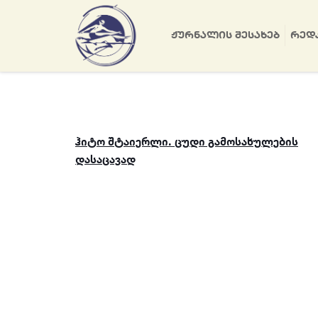
ᲟᲣᲠᲜᲐᲚᲘᲡ ᲨᲔᲡᲐᲮᲔᲑ
ᲠᲔᲓ
ჰიტო შტაიერლი. ცუდი გამოსახულების
დასაცავად