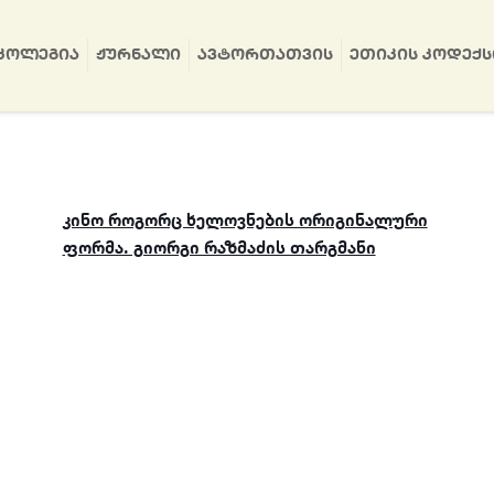
ᲙᲝᲚᲔᲒᲘᲐ
ᲟᲣᲠᲜᲐᲚᲘ
ᲐᲕᲢᲝᲠᲗᲐᲗᲕᲘᲡ
ᲔᲗᲘᲙᲘᲡ ᲙᲝᲓᲔᲥᲡ
კინო როგორც ხელოვნების ორიგინალური
ფორმა. გიორგი რაზმაძის თარგმანი