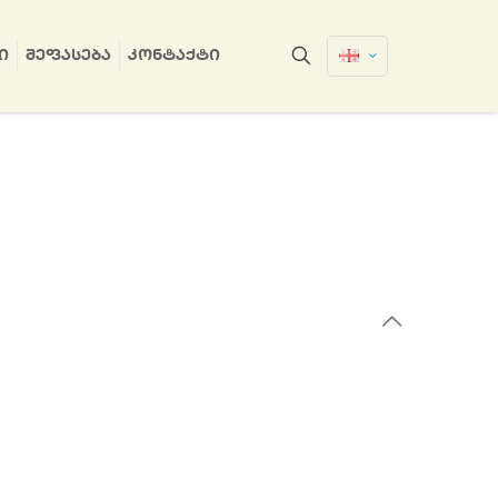
Ი
ᲨᲔᲤᲐᲡᲔᲑᲐ
ᲙᲝᲜᲢᲐᲥᲢᲘ