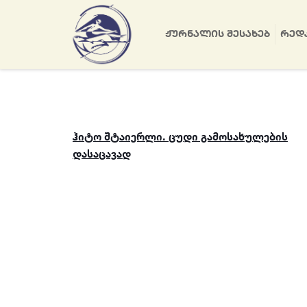
ᲟᲣᲠᲜᲐᲚᲘᲡ ᲨᲔᲡᲐᲮᲔᲑ
ᲠᲔᲓ
ჰიტო შტაიერლი. ცუდი გამოსახულების
დასაცავად