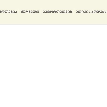
ᲙᲝᲚᲔᲒᲘᲐ
ᲟᲣᲠᲜᲐᲚᲘ
ᲐᲕᲢᲝᲠᲗᲐᲗᲕᲘᲡ
ᲔᲗᲘᲙᲘᲡ ᲙᲝᲓᲔᲥᲡ