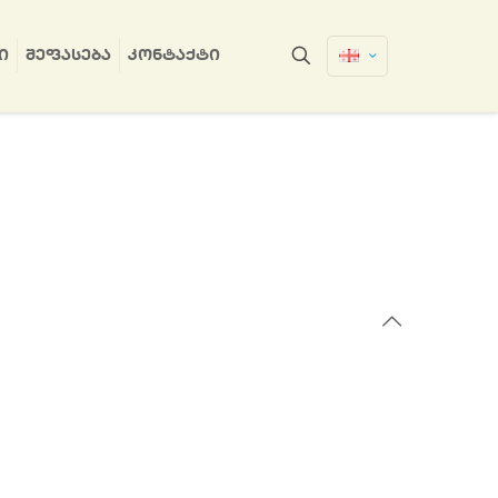
Ი
ᲨᲔᲤᲐᲡᲔᲑᲐ
ᲙᲝᲜᲢᲐᲥᲢᲘ