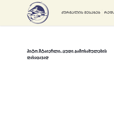
ᲟᲣᲠᲜᲐᲚᲘᲡ ᲨᲔᲡᲐᲮᲔᲑ
ᲠᲔᲓ
ჰიტო შტაიერლი. ცუდი გამოსახულების
დასაცავად