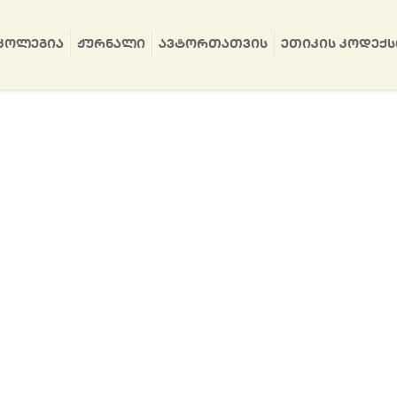
ᲙᲝᲚᲔᲒᲘᲐ
ᲟᲣᲠᲜᲐᲚᲘ
ᲐᲕᲢᲝᲠᲗᲐᲗᲕᲘᲡ
ᲔᲗᲘᲙᲘᲡ ᲙᲝᲓᲔᲥᲡ