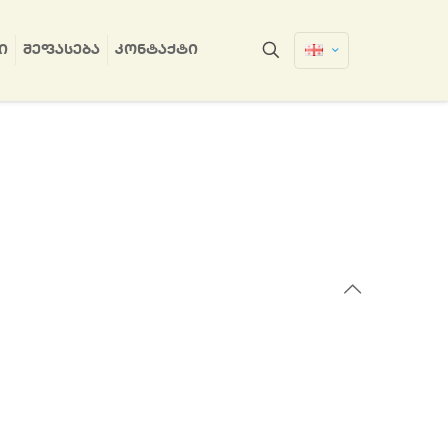
Ი
ᲨᲔᲤᲐᲡᲔᲑᲐ
ᲙᲝᲜᲢᲐᲥᲢᲘ