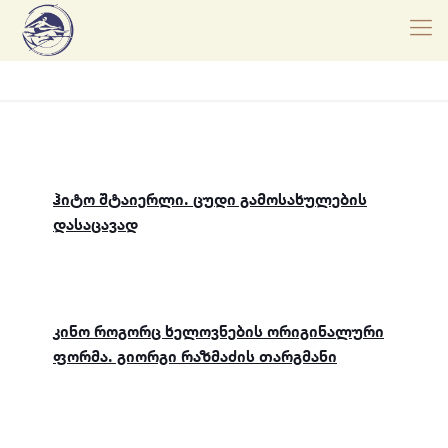
ჰიტო შტაიერლი. ცუდი გამოსახულების
დასაცავად
კინო როგორც ხელოვნების ორიგინალური
ფორმა. გიორგი რაზმაძის თარგმანი