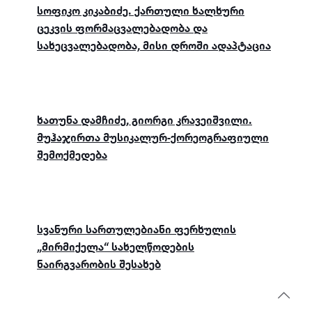
სოფიკო კიკაბიძე. ქართული ხალხური
ცეკვის ფორმაცვალებადობა და
სახეცვალებადობა, მისი დროში ადაპტაცია
ხათუნა დამჩიძე, გიორგი კრავეიშვილი.
მუჰაჯირთა მუსიკალურ-ქორეოგრაფიული
შემოქმედება
სვანური სართულებიანი ფერხულის
„მირმიქელა“ სახელწოდების
ნაირგვარობის შესახებ