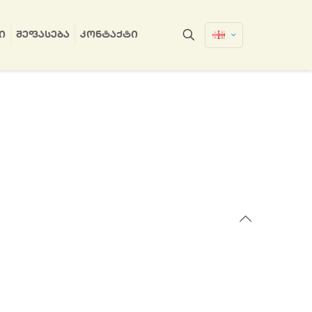
Ი
ᲨᲔᲤᲐᲡᲔᲑᲐ
ᲙᲝᲜᲢᲐᲥᲢᲘ