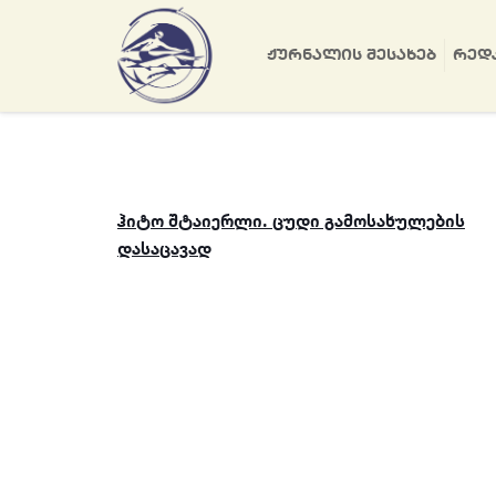
ᲟᲣᲠᲜᲐᲚᲘᲡ ᲨᲔᲡᲐᲮᲔᲑ
ᲠᲔᲓ
ჰიტო შტაიერლი. ცუდი გამოსახულების
დასაცავად