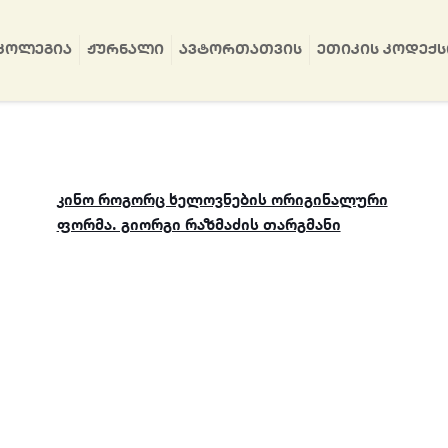
ᲙᲝᲚᲔᲒᲘᲐ
ᲟᲣᲠᲜᲐᲚᲘ
ᲐᲕᲢᲝᲠᲗᲐᲗᲕᲘᲡ
ᲔᲗᲘᲙᲘᲡ ᲙᲝᲓᲔᲥᲡ
კინო როგორც ხელოვნების ორიგინალური
ფორმა. გიორგი რაზმაძის თარგმანი