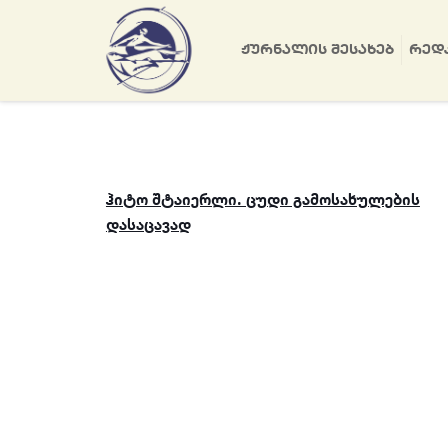
ᲟᲣᲠᲜᲐᲚᲘᲡ ᲨᲔᲡᲐᲮᲔᲑ
ᲠᲔᲓ
ჰიტო შტაიერლი. ცუდი გამოსახულების
დასაცავად