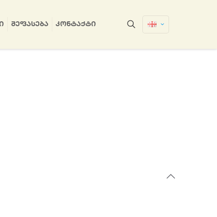
Ი
ᲨᲔᲤᲐᲡᲔᲑᲐ
ᲙᲝᲜᲢᲐᲥᲢᲘ