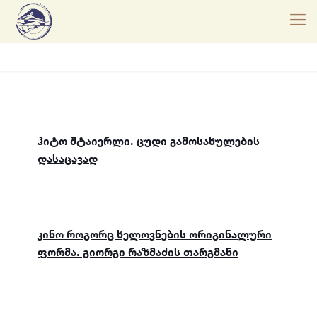
ჰიტო შტაიერლი. ცუდი გამოსახულების
დასაცავად
კინო როგორც ხელოვნების ორიგინალური
ფორმა. გიორგი რაზმაძის თარგმანი